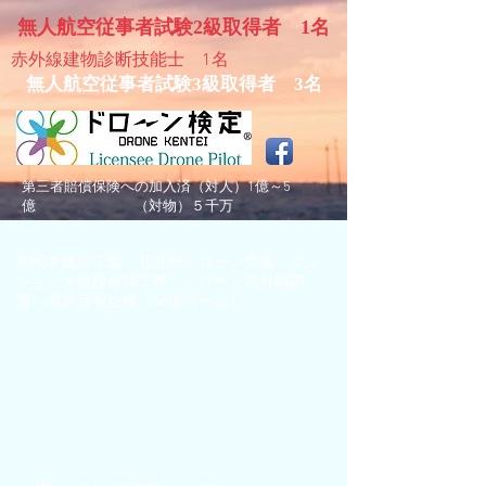
無人航空従事者試験​2級取得者 1名
​赤外線建物診断技能士 1名
無人航空従事者試験​3級取得者 3名
​第三者賠償保険への加入済（対人）1億～5
億 （対物）５千万
​㈱松本建設工業、北九州ドローン空撮、マン
ション大規模修繕工事、ドローン赤外線調
査、高所目視点検（58倍ズーム）