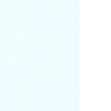
外壁の赤外線調査や太陽光パネルのホ
ットスポットやクラスター異常の点
検、家庭用
の太陽光パネルもお気軽にお問い合わ
せください。
静止画や動画での58倍ズームによる詳
細な箇所の確認もできます。
ズーム機能は5メートル程度の距離か
ら5㍉程度の文字が読めるほどです。
高所点検や確認のニーズにお応えでき
ると思っておりますので企業様等デモ
で実際の機能
や機体を見たいと言うお声にも対応致
しますのでお気軽にお問い合わせくだ
さい。
※デモフライトは基本無料で行ってお
りますが時間指定や遠方は交通費が発
生する場合が
​あります。
​小倉高校の生徒さんがフィールド
リサーチに来られました