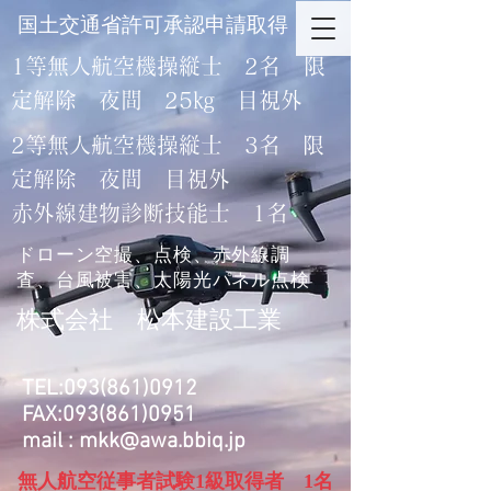
​国土交通省許可承認申請取得
1等無人航空機操縦士 2名 限
定解除 夜間 25㎏ 目視外
2等無人航空機操縦士 3名 限
定解除 夜間 目視外
​赤外線建物診断技能士 1名
​ドローン空撮、点検、赤外線調
査、台風被害、太陽光パネル点検
​株式会社 松本建設工業
TEL:
093(861)0912
FAX:
093(861)0951
mail :
mkk@awa.bbiq.jp
無人航空従事者試験​1級取得者 1名